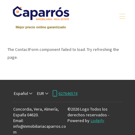
Mejor precio online garantizado
Inicio
Contáctenos
The ContactForm component failed to load. Try refreshing the
Propiedades
▾
page.
Español
EUR
627646574
Concordia, Vera, Almería,
©
2026
Logo
Todos los
España 04620
.
derechos reservados
-
Email
:
Powered by
Lodgify
info@inmobiliariacaparros.co
m